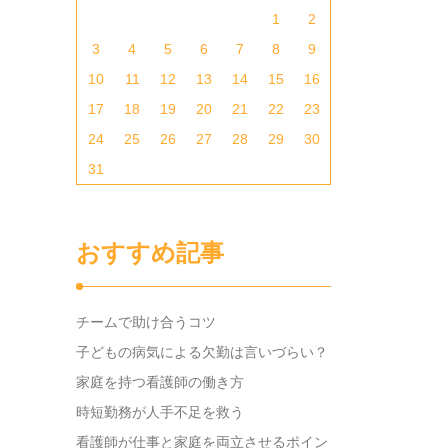
1
2
3
4
5
6
7
8
9
10
11
12
13
14
15
16
17
18
19
20
21
22
23
24
25
26
27
28
29
30
31
おすすめ記事
チームで助け合うコツ
子どもの病気による欠勤は言いづらい？
家庭を持つ看護師の働き方
時短勤務が人手不足を救う
看護師が仕事と家庭を両立させるポイン